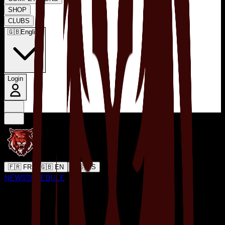
SHOP
CLUBS
🇬🇧
English
Login
🇫🇷 FR
🇬🇧 EN
🇪🇸 ES
NEWS
SCHEDULE