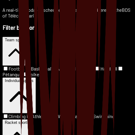
A real-time updated schedule of the sessions offered by the
BDS
of Télécom Paris
Filter by sport
Team sports
Football
Basketball
Volleyball
Rugby
Handball
Pétanque
Spike Ball
Individual sports
Climbing
Athletics
Weight Training
Swimming
Racket sports