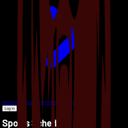
BDS
SPORTS
COMPETITIONS
SHOP
CLUBS
Log in
Sports Schedule