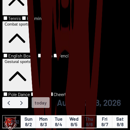
Tennis
Badminton
Combat sports
English Boxing
Judo
Fencing
Gestural sports
Pole Dance
Dance
Cheerleading
August 2 – 8, 2026
today
Sun
Mon
Tue
Wed
Thu
Fri
Sat
S 32
8/2
8/3
8/4
8/5
8/6
8/7
8/8