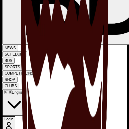
NEWS
SCHEDULE
BDS
SPORTS
COMPETITIONS
SHOP
CLUBS
🇬🇧
English
Login