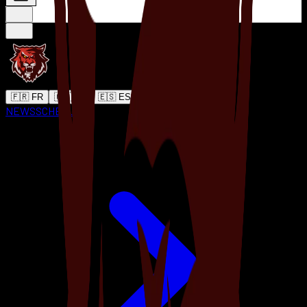
🇫🇷 FR
🇬🇧 EN
🇪🇸 ES
NEWS
SCHEDULE